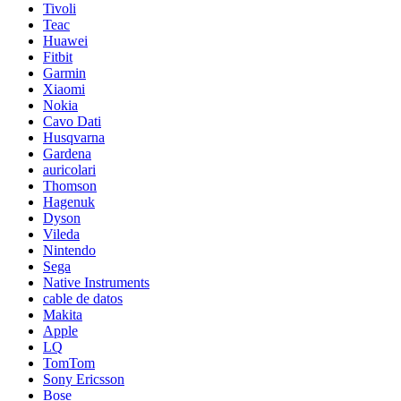
Tivoli
Teac
Huawei
Fitbit
Garmin
Xiaomi
Nokia
Cavo Dati
Husqvarna
Gardena
auricolari
Thomson
Hagenuk
Dyson
Vileda
Nintendo
Sega
Native Instruments
cable de datos
Makita
Apple
LQ
TomTom
Sony Ericsson
Bose