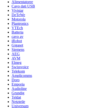
Alimentatoree
Cavo dati USB
Vivistar
DeTeWe
Motorola
Plantronics
VTEch
Batteria
cavo av
iRobot
Gigaset
Siemens
AEG
AVM
Elmeg
Swissvoice
Telekom
Amplicomms
Doro
Emporia
Audioline
Grundig
Teldat
Netzteile
Universum