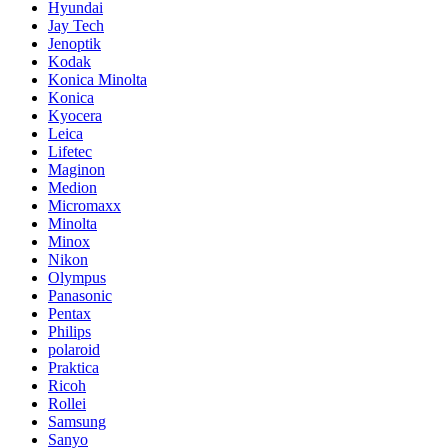
Hyundai
Jay Tech
Jenoptik
Kodak
Konica Minolta
Konica
Kyocera
Leica
Lifetec
Maginon
Medion
Micromaxx
Minolta
Minox
Nikon
Olympus
Panasonic
Pentax
Philips
polaroid
Praktica
Ricoh
Rollei
Samsung
Sanyo