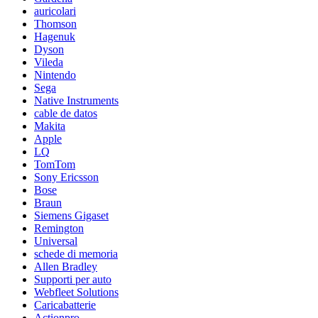
auricolari
Thomson
Hagenuk
Dyson
Vileda
Nintendo
Sega
Native Instruments
cable de datos
Makita
Apple
LQ
TomTom
Sony Ericsson
Bose
Braun
Siemens Gigaset
Remington
Universal
schede di memoria
Allen Bradley
Supporti per auto
Webfleet Solutions
Caricabatterie
Actionpro