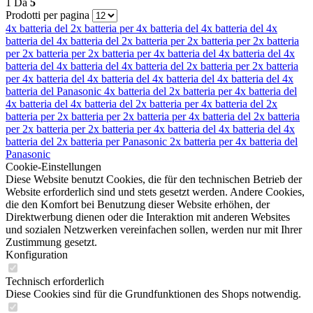
1
Da
5
Prodotti per pagina
4x batteria del
2x batteria per
4x batteria del
4x batteria del
4x
batteria del
4x batteria del
2x batteria per
2x batteria per
2x batteria
per
2x batteria per
2x batteria per
4x batteria del
4x batteria del
4x
batteria del
4x batteria del
4x batteria del
2x batteria per
2x batteria
per
4x batteria del
4x batteria del
4x batteria del
4x batteria del
4x
batteria del
Panasonic
4x batteria del
2x batteria per
4x batteria del
4x batteria del
4x batteria del
2x batteria per
4x batteria del
2x
batteria per
2x batteria per
2x batteria per
4x batteria del
2x batteria
per
2x batteria per
2x batteria per
4x batteria del
4x batteria del
4x
batteria del
2x batteria per
Panasonic
2x batteria per
4x batteria del
Panasonic
Cookie-Einstellungen
Diese Website benutzt Cookies, die für den technischen Betrieb der
Website erforderlich sind und stets gesetzt werden. Andere Cookies,
die den Komfort bei Benutzung dieser Website erhöhen, der
Direktwerbung dienen oder die Interaktion mit anderen Websites
und sozialen Netzwerken vereinfachen sollen, werden nur mit Ihrer
Zustimmung gesetzt.
Konfiguration
Technisch erforderlich
Diese Cookies sind für die Grundfunktionen des Shops notwendig.