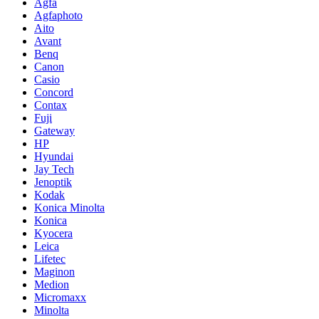
Agfa
Agfaphoto
Aito
Avant
Benq
Canon
Casio
Concord
Contax
Fuji
Gateway
HP
Hyundai
Jay Tech
Jenoptik
Kodak
Konica Minolta
Konica
Kyocera
Leica
Lifetec
Maginon
Medion
Micromaxx
Minolta