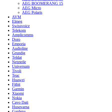
AEG BOOMERANG 15
AEG Micro
AEG Polaris
AVM
Elmeg
Swissvoice
Telekom
Amplicomms
Doro
Emporia
Audioline
Grundig
Teldat
Netzteile
Universum
Tivoli
Teac
Huawei
Fitbit
Garmin
Xiaomi
Nokia
Cavo Dati
Husqvarna
Gardena