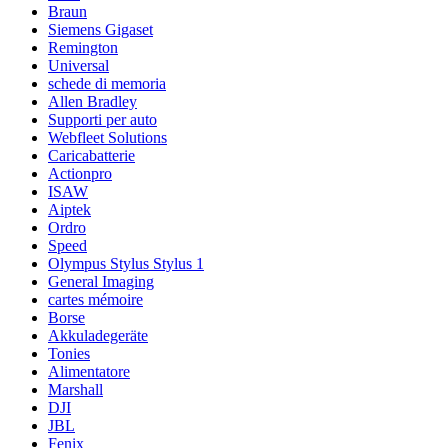
Braun
Siemens Gigaset
Remington
Universal
schede di memoria
Allen Bradley
Supporti per auto
Webfleet Solutions
Caricabatterie
Actionpro
ISAW
Aiptek
Ordro
Speed
Olympus Stylus Stylus 1
General Imaging
cartes mémoire
Borse
Akkuladegeräte
Tonies
Alimentatore
Marshall
DJI
JBL
Fenix