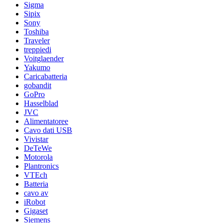
Sigma
Sipix
Sony
Toshiba
Traveler
treppiedi
Voitglaender
Yakumo
Caricabatteria
gobandit
GoPro
Hasselblad
JVC
Alimentatoree
Cavo dati USB
Vivistar
DeTeWe
Motorola
Plantronics
VTEch
Batteria
cavo av
iRobot
Gigaset
Siemens