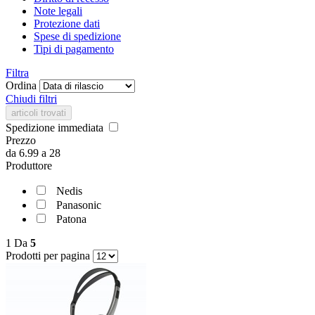
Note legali
Protezione dati
Spese di spedizione
Tipi di pagamento
Filtra
Ordina
Chiudi filtri
articoli trovati
Spedizione immediata
Prezzo
da
6.99
a
28
Produttore
Nedis
Panasonic
Patona
1
Da
5
Prodotti per pagina