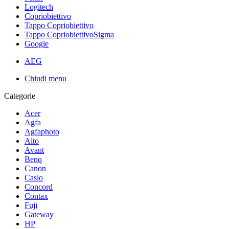
Logitech
Copriobiettivo
Tappo Copriobiettivo
Tappo CopriobiettivoSigma
Google
AEG
Chiudi menu
Categorie
Acer
Agfa
Agfaphoto
Aito
Avant
Benq
Canon
Casio
Concord
Contax
Fuji
Gateway
HP