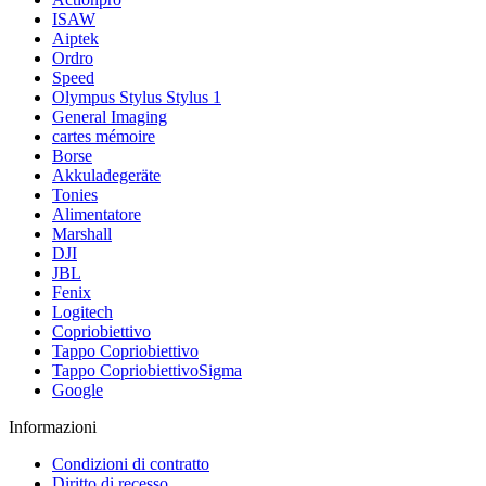
ISAW
Aiptek
Ordro
Speed
Olympus Stylus Stylus 1
General Imaging
cartes mémoire
Borse
Akkuladegeräte
Tonies
Alimentatore
Marshall
DJI
JBL
Fenix
Logitech
Copriobiettivo
Tappo Copriobiettivo
Tappo CopriobiettivoSigma
Google
Informazioni
Condizioni di contratto
Diritto di recesso