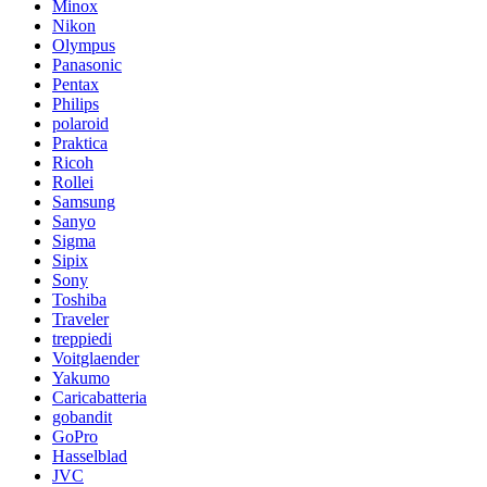
Minox
Nikon
Olympus
Panasonic
Pentax
Philips
polaroid
Praktica
Ricoh
Rollei
Samsung
Sanyo
Sigma
Sipix
Sony
Toshiba
Traveler
treppiedi
Voitglaender
Yakumo
Caricabatteria
gobandit
GoPro
Hasselblad
JVC