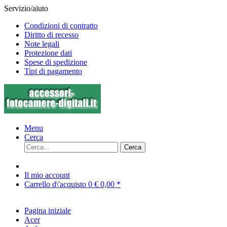
Servizio/aiuto
Condizioni di contratto
Diritto di recesso
Note legali
Protezione dati
Spese di spedizione
Tipi di pagamento
Menu
Cerca
Cerca
Il mio account
Carrello d\'acquisto
0
€ 0,00 *
Pagina iniziale
Acer