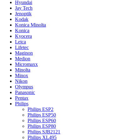
Hyundai
Jay Tech
Jenoptik
Kodak
Konica Minolta
Konica
Kyocera
Leica
Lifetec
Maginon
Medion
Micromaxx
Minolta
Minox
Nikon
Olympus
Panasonic
Pentax
Philips
Philips ESP2
Philips ESP50
Philips ESP60
Philips ESP80
Philips SJB2121
Philips XL495