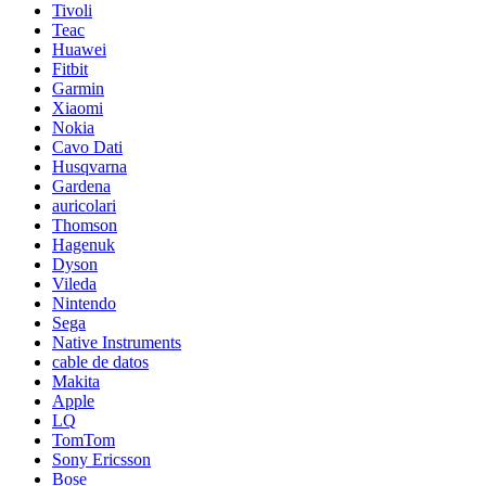
Tivoli
Teac
Huawei
Fitbit
Garmin
Xiaomi
Nokia
Cavo Dati
Husqvarna
Gardena
auricolari
Thomson
Hagenuk
Dyson
Vileda
Nintendo
Sega
Native Instruments
cable de datos
Makita
Apple
LQ
TomTom
Sony Ericsson
Bose