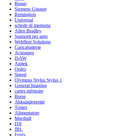
Braun
Siemens Gigaset
Remington
Universal
schede di memoria
Allen Bradley
Supporti per auto
Webfleet Solutions
Caricabatterie
Actionpro
ISAW
Aiptek
Ordro
Speed
Olympus Stylus Stylus 1
General Imaging
cartes mémoire
Borse
Akkuladegeräte
Tonies
Alimentatore
Marshall
DJI
JBL
Fenix