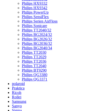
Philips HX9332
Philips HX9342
Philips PowerUp
Philips SensiFlex
Philips Serien AirFloss
Philips Sonicare
Philips TT2040/32
Philips BG2024/32
Philips BG2026/32
Philips BG2036/32
Philips BG2040/34
Philips TT2030
Philips TT2029
Philips TT2036
Philips TT2040
Philips BT9290
Philips QG3380
Philips QG3371
polaroid
Praktica
Ricoh
Rollei
Samsung
Sanyo
Sigma