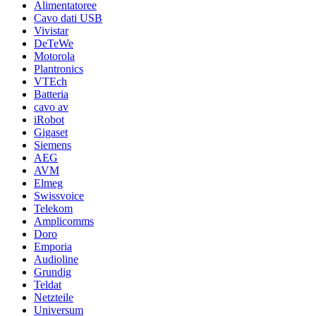
Alimentatoree
Cavo dati USB
Vivistar
DeTeWe
Motorola
Plantronics
VTEch
Batteria
cavo av
iRobot
Gigaset
Siemens
AEG
AVM
Elmeg
Swissvoice
Telekom
Amplicomms
Doro
Emporia
Audioline
Grundig
Teldat
Netzteile
Universum