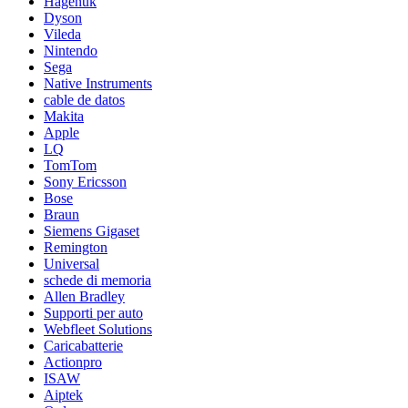
Hagenuk
Dyson
Vileda
Nintendo
Sega
Native Instruments
cable de datos
Makita
Apple
LQ
TomTom
Sony Ericsson
Bose
Braun
Siemens Gigaset
Remington
Universal
schede di memoria
Allen Bradley
Supporti per auto
Webfleet Solutions
Caricabatterie
Actionpro
ISAW
Aiptek