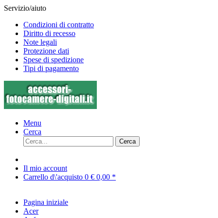
Servizio/aiuto
Condizioni di contratto
Diritto di recesso
Note legali
Protezione dati
Spese di spedizione
Tipi di pagamento
Menu
Cerca
Cerca
Il mio account
Carrello d\'acquisto
0
€ 0,00 *
Pagina iniziale
Acer