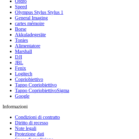
Ordro
Speed
Olympus Stylus Stylus 1
General Imaging
cartes mémoire
Borse
Akkuladegeräte
Tonies
Alimentatore
Marshall
DJI
JBL
Fenix
Logitech
Copriobiettivo
Tappo Copriobiettivo
Tappo CopriobiettivoSigma
Google
Informazioni
Condizioni di contratto
Diritto di recesso
Note legali
Protezione dati