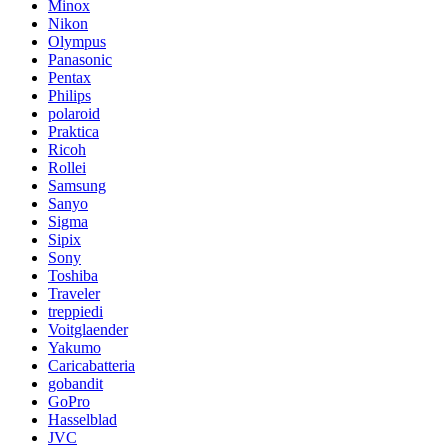
Minox
Nikon
Olympus
Panasonic
Pentax
Philips
polaroid
Praktica
Ricoh
Rollei
Samsung
Sanyo
Sigma
Sipix
Sony
Toshiba
Traveler
treppiedi
Voitglaender
Yakumo
Caricabatteria
gobandit
GoPro
Hasselblad
JVC