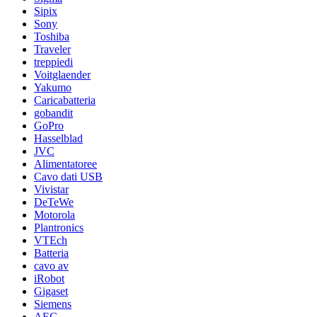
Sipix
Sony
Toshiba
Traveler
treppiedi
Voitglaender
Yakumo
Caricabatteria
gobandit
GoPro
Hasselblad
JVC
Alimentatoree
Cavo dati USB
Vivistar
DeTeWe
Motorola
Plantronics
VTEch
Batteria
cavo av
iRobot
Gigaset
Siemens
AEG