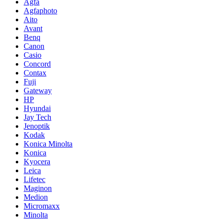
Agfa
Agfaphoto
Aito
Avant
Benq
Canon
Casio
Concord
Contax
Fuji
Gateway
HP
Hyundai
Jay Tech
Jenoptik
Kodak
Konica Minolta
Konica
Kyocera
Leica
Lifetec
Maginon
Medion
Micromaxx
Minolta