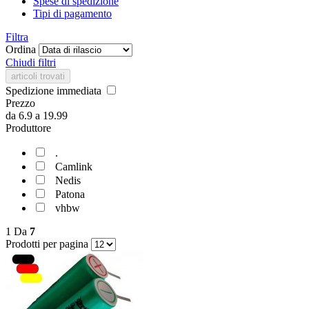
Spese di spedizione
Tipi di pagamento
Filtra
Ordina
Chiudi filtri
articoli trovati
Spedizione immediata
Prezzo
da
6.9
a
19.99
Produttore
.
Camlink
Nedis
Patona
vhbw
1
Da
7
Prodotti per pagina