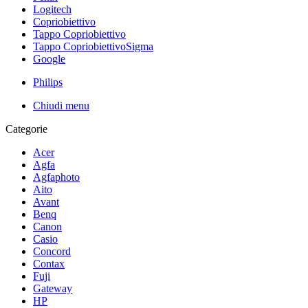
Logitech
Copriobiettivo
Tappo Copriobiettivo
Tappo CopriobiettivoSigma
Google
Philips
Chiudi menu
Categorie
Acer
Agfa
Agfaphoto
Aito
Avant
Benq
Canon
Casio
Concord
Contax
Fuji
Gateway
HP