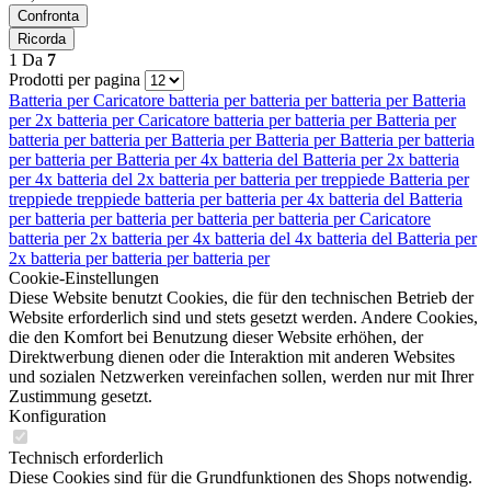
Confronta
Ricorda
1
Da
7
Prodotti per pagina
Batteria per
Caricatore
batteria per
batteria per
batteria per
Batteria
per
2x batteria per
Caricatore
batteria per
batteria per
Batteria per
batteria per
batteria per
Batteria per
Batteria per
Batteria per
batteria
per
batteria per
Batteria per
4x batteria del
Batteria per
2x batteria
per
4x batteria del
2x batteria per
batteria per
treppiede
Batteria per
treppiede
treppiede
batteria per
batteria per
4x batteria del
Batteria
per
batteria per
batteria per
batteria per
batteria per
Caricatore
batteria per
2x batteria per
4x batteria del
4x batteria del
Batteria per
2x batteria per
batteria per
batteria per
Cookie-Einstellungen
Diese Website benutzt Cookies, die für den technischen Betrieb der
Website erforderlich sind und stets gesetzt werden. Andere Cookies,
die den Komfort bei Benutzung dieser Website erhöhen, der
Direktwerbung dienen oder die Interaktion mit anderen Websites
und sozialen Netzwerken vereinfachen sollen, werden nur mit Ihrer
Zustimmung gesetzt.
Konfiguration
Technisch erforderlich
Diese Cookies sind für die Grundfunktionen des Shops notwendig.