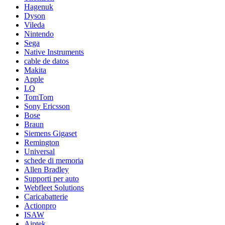
Hagenuk
Dyson
Vileda
Nintendo
Sega
Native Instruments
cable de datos
Makita
Apple
LQ
TomTom
Sony Ericsson
Bose
Braun
Siemens Gigaset
Remington
Universal
schede di memoria
Allen Bradley
Supporti per auto
Webfleet Solutions
Caricabatterie
Actionpro
ISAW
Aiptek