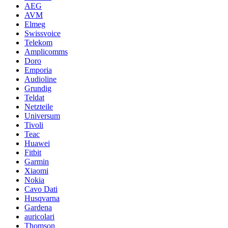
AEG
AVM
Elmeg
Swissvoice
Telekom
Amplicomms
Doro
Emporia
Audioline
Grundig
Teldat
Netzteile
Universum
Tivoli
Teac
Huawei
Fitbit
Garmin
Xiaomi
Nokia
Cavo Dati
Husqvarna
Gardena
auricolari
Thomson