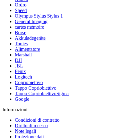
Ordro
Speed
Olympus Stylus Stylus 1
General Imaging
cartes mémoire
Borse
Akkuladegeräte
Tonies
Alimentatore
Marshall
DJI
JBL
Fenix
Logitech
Copriobiettivo
Tappo Copriobiettivo
Tappo CopriobiettivoSigma
Google
Informazioni
Condizioni di contratto
Diritto di recesso
Note legali
Protezione dati