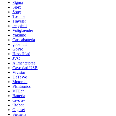
Sigma
Sipix
Sony
Toshiba
Traveler
treppiedi
Voitglaender
Yakumo
Caricabatteria
gobandit
GoPro
Hasselblad
JVC
Alimentatoree
Cavo dati USB
Vivistar
DeTeWe
Motorola
Plantronics
VTEch
Batteria
cavo av
iRobot
Gigaset
Siemens