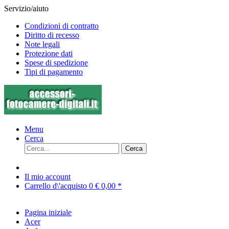
Servizio/aiuto
Condizioni di contratto
Diritto di recesso
Note legali
Protezione dati
Spese di spedizione
Tipi di pagamento
Menu
Cerca
Cerca
Il mio account
Carrello d\'acquisto
0
€ 0,00 *
Pagina iniziale
Acer