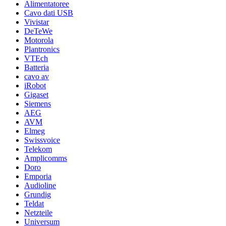
Alimentatoree
Cavo dati USB
Vivistar
DeTeWe
Motorola
Plantronics
VTEch
Batteria
cavo av
iRobot
Gigaset
Siemens
AEG
AVM
Elmeg
Swissvoice
Telekom
Amplicomms
Doro
Emporia
Audioline
Grundig
Teldat
Netzteile
Universum