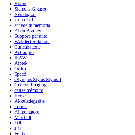
Braun
Siemens Gigaset
Remington
Universal
schede di memoria
Allen Bradley
Supporti per auto
Webfleet Solutions
Caricabatterie
Actionpro
ISAW
Aiptek
Ordro
Speed
Olympus Stylus Stylus 1
General Imaging
cartes mémoire
Borse
Akkuladegeräte
Tonies
Alimentatore
Marshall
DJI
JBL
Fenix