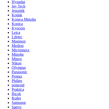
Hyundai
Jay Tech
Jenoptik
Kodak
Konica Minolta
Konica
Kyocera
Leica
Lifetec
Maginon
Medion
Micromaxx
Minolta
Minox
Nikon
Olympus
Panasonic
Pentax
Philips
polaroid
Praktica
Ricoh
Rollei
Samsung
Sanyo