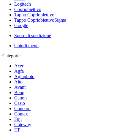
Logitech
Copriobiettivo
Tappo Copriobiettivo
Tappo CopriobiettivoSigma
Google
Spese di spedizione
Chiudi menu
Categorie
Acer
Agfa
Agfaphoto
Aito
Avant
Benq
Canon
Casio
Concord
Contax
Fuji
Gateway
HP