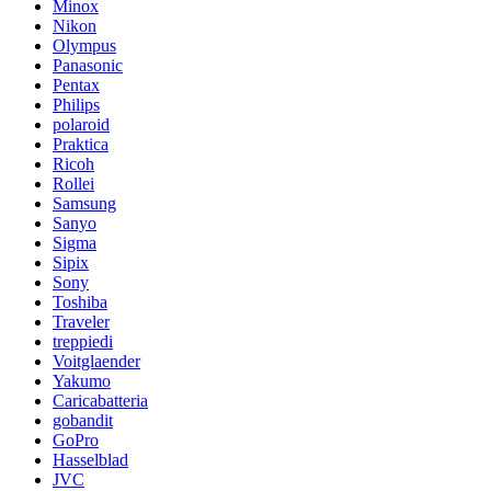
Minox
Nikon
Olympus
Panasonic
Pentax
Philips
polaroid
Praktica
Ricoh
Rollei
Samsung
Sanyo
Sigma
Sipix
Sony
Toshiba
Traveler
treppiedi
Voitglaender
Yakumo
Caricabatteria
gobandit
GoPro
Hasselblad
JVC