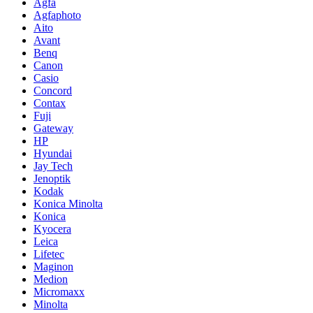
Agfa
Agfaphoto
Aito
Avant
Benq
Canon
Casio
Concord
Contax
Fuji
Gateway
HP
Hyundai
Jay Tech
Jenoptik
Kodak
Konica Minolta
Konica
Kyocera
Leica
Lifetec
Maginon
Medion
Micromaxx
Minolta