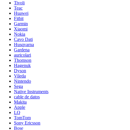
Tivoli
Teac
Huawei
Fitbit
Garmin
Xiaomi
Nokia
Cavo Dati
Husqvarna
Gardena
auricolari
Thomson
Hagenuk
Dyson
Vileda
Nintendo
Sega
Native Instruments
cable de datos
Makita
Apple
LQ
TomTom
Sony Ericsson
Bose