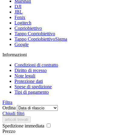
Marshall
DJI
JBL
Fenix
Logitech
Copriobiettivo
Tappo Copriobiettivo
Tappo CopriobiettivoSigma
Google
Informazioni
Condizioni di contratto
Diritto di recesso
Note legali
Protezione dati
Spese di spedizione
Tipi di pagamento
Filtra
Ordina
Chiudi filtri
articoli trovati
Spedizione immediata
Prezzo