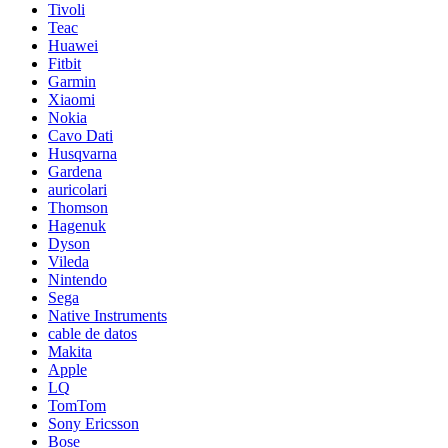
Tivoli
Teac
Huawei
Fitbit
Garmin
Xiaomi
Nokia
Cavo Dati
Husqvarna
Gardena
auricolari
Thomson
Hagenuk
Dyson
Vileda
Nintendo
Sega
Native Instruments
cable de datos
Makita
Apple
LQ
TomTom
Sony Ericsson
Bose