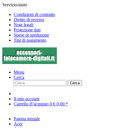
Servizio/aiuto
Condizioni di contratto
Diritto di recesso
Note legali
Protezione dati
Spese di spedizione
Tipi di pagamento
Menu
Cerca
Cerca
Il mio account
Carrello d\'acquisto
0
€ 0,00 *
Pagina iniziale
Acer