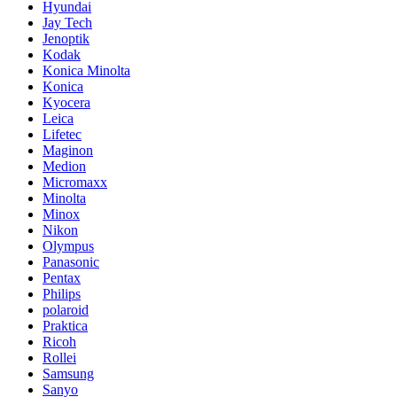
Hyundai
Jay Tech
Jenoptik
Kodak
Konica Minolta
Konica
Kyocera
Leica
Lifetec
Maginon
Medion
Micromaxx
Minolta
Minox
Nikon
Olympus
Panasonic
Pentax
Philips
polaroid
Praktica
Ricoh
Rollei
Samsung
Sanyo