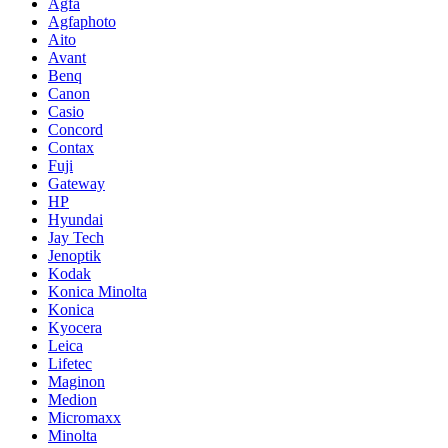
Agfa
Agfaphoto
Aito
Avant
Benq
Canon
Casio
Concord
Contax
Fuji
Gateway
HP
Hyundai
Jay Tech
Jenoptik
Kodak
Konica Minolta
Konica
Kyocera
Leica
Lifetec
Maginon
Medion
Micromaxx
Minolta