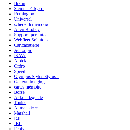
Braun
Siemens Gigaset
Remington
Universal
schede di memoria
Allen Bradley
Supporti per auto
Webfleet Solutions
Caricabatterie
Actionpro
ISAW
Aiptek
Ordro
Speed
Olympus Stylus Stylus 1
General Imaging
cartes mémoire
Borse
Akkuladegeräte
Tonies
Alimentatore
Marshall
DJI
JBL
Fenix