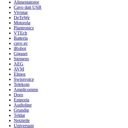
Alimentatoree
Cavo dati USB
Vivistar
DeTeWe
Motorola
Plantronics
VTEch
Batteria
cavo av
iRobot
Gigaset
Siemens
AEG
AVM
Elmeg
Swissvoice
Telekom
Amplicomms
Doro
Emporia
Audioline
Grundig
Teldat
Netzteile
Universum