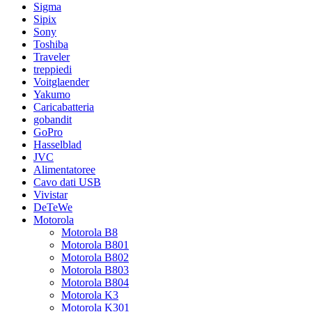
Sigma
Sipix
Sony
Toshiba
Traveler
treppiedi
Voitglaender
Yakumo
Caricabatteria
gobandit
GoPro
Hasselblad
JVC
Alimentatoree
Cavo dati USB
Vivistar
DeTeWe
Motorola
Motorola B8
Motorola B801
Motorola B802
Motorola B803
Motorola B804
Motorola K3
Motorola K301