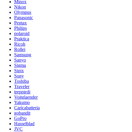
Minox
Nikon
Olympus
Panasonic
Pentax
Philips
polaroid
Praktica
Ricoh
Rollei
Samsung
Sanyo
Sigma
Sipix
Sony
Toshiba
Traveler
treppiedi
Voitglaender
Yakumo
Caricabatteria
gobandit
GoPro
Hasselblad
JVC