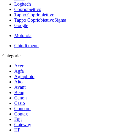
Logitech
Copriobiettivo
Tappo Copriobiettivo
Tappo CopriobiettivoSigma
Google
Motorola
Chiudi menu
Categorie
Acer
Agfa
Agfaphoto
Aito
Avant
Benq
Canon
Casio
Concord
Contax
Fuji
Gateway
HP