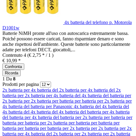
4x batteria del telefono p. Motorola
D1001w
Batterie NiMH pronte all'uso con autoscarica estremamente bassa.
Poiché possono essere caricati, fanno risparmiare denaro e sono
anche rispettosi dell'ambiente. Queste batterie sono particolarmente
adatte per telefoni DECT, giocattoli,...
Contenuto
4
(€ 2,75 * / 1 )
€ 10,99 *
Confronta
Ricorda
1
Da
8
Prodotti per pagina
2x batteria per
4x batteria del
2x batteria per
4x batteria del
2x
batteria per
2x batteria per
4x batteria del
4x batteria del
batteria per
2x batteria per
2x batteria per
batteria per
batteria per
2x batteria per
4x batteria del
batteria per
Panasonic
4x batteria del
4x batteria del
4x batteria del
4x batteria del
4x batteria del
batteria per
4x batteria
del
batteria per
4x batteria del
batteria per
2x batteria per
batteria per
batteria per
batteria per
2x batteria per
batteria per
batteria per
batteria per
batteria per
batteria per
2x batteria per
2x batteria per
2x
batteria per
4x batteria del
2x batteria per
2x batteria per
2x batteria