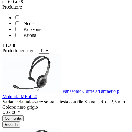
da
6.9
a
28
Produttore
.
Nedis
Panasonic
Patona
1
Da
8
Prodotti per pagina
Panasonic Cuffie ad archetto p.
Motorola ME5050
Variante da indossare: sopra la testa con filo Spina jack da 2,5 mm
Colore: nero-grigio
€ 28,00 *
Confronta
Ricorda