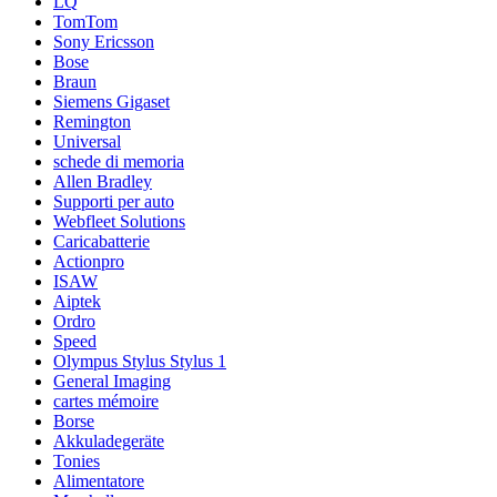
LQ
TomTom
Sony Ericsson
Bose
Braun
Siemens Gigaset
Remington
Universal
schede di memoria
Allen Bradley
Supporti per auto
Webfleet Solutions
Caricabatterie
Actionpro
ISAW
Aiptek
Ordro
Speed
Olympus Stylus Stylus 1
General Imaging
cartes mémoire
Borse
Akkuladegeräte
Tonies
Alimentatore