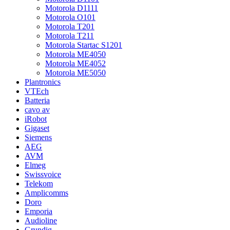
Motorola D1111
Motorola O101
Motorola T201
Motorola T211
Motorola Startac S1201
Motorola ME4050
Motorola ME4052
Motorola ME5050
Plantronics
VTEch
Batteria
cavo av
iRobot
Gigaset
Siemens
AEG
AVM
Elmeg
Swissvoice
Telekom
Amplicomms
Doro
Emporia
Audioline
Grundig