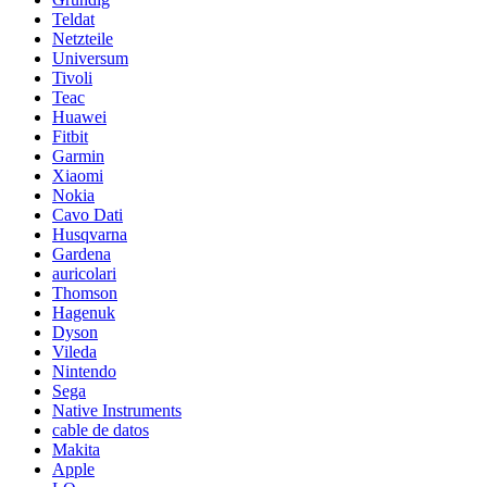
Teldat
Netzteile
Universum
Tivoli
Teac
Huawei
Fitbit
Garmin
Xiaomi
Nokia
Cavo Dati
Husqvarna
Gardena
auricolari
Thomson
Hagenuk
Dyson
Vileda
Nintendo
Sega
Native Instruments
cable de datos
Makita
Apple