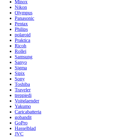
Minox
Nikon
Olympus
Panasonic
Pentax
Philips
polaroid
Praktica
Ricoh
Rollei
Samsung
Sanyo
Sigma
Sipix
Sony
Toshiba
Traveler
treppiedi
Voitglaender
Yakumo
Caricabatteria
gobandit
GoPro
Hasselblad
JVC