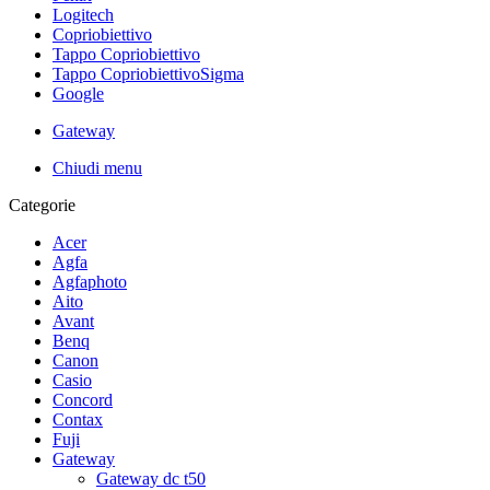
Logitech
Copriobiettivo
Tappo Copriobiettivo
Tappo CopriobiettivoSigma
Google
Gateway
Chiudi menu
Categorie
Acer
Agfa
Agfaphoto
Aito
Avant
Benq
Canon
Casio
Concord
Contax
Fuji
Gateway
Gateway dc t50