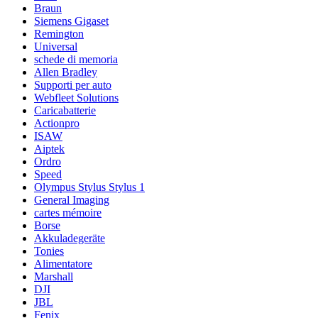
Braun
Siemens Gigaset
Remington
Universal
schede di memoria
Allen Bradley
Supporti per auto
Webfleet Solutions
Caricabatterie
Actionpro
ISAW
Aiptek
Ordro
Speed
Olympus Stylus Stylus 1
General Imaging
cartes mémoire
Borse
Akkuladegeräte
Tonies
Alimentatore
Marshall
DJI
JBL
Fenix