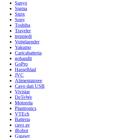
Sanyo
Sigma
Sipix
Sony
Toshiba
Traveler
treppiedi
Voitglaender
Yakumo
Caricabatteria
gobandit
GoPro
Hasselblad
JVC
Alimentatoree
Cavo dati USB
Vivistar
DeTeWe
Motorola
Plantronics
VTEch
Batteria
cavo av
iRobot
Gigaset