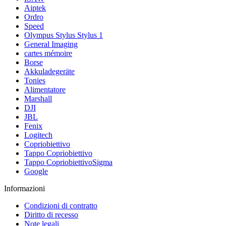
Aiptek
Ordro
Speed
Olympus Stylus Stylus 1
General Imaging
cartes mémoire
Borse
Akkuladegeräte
Tonies
Alimentatore
Marshall
DJI
JBL
Fenix
Logitech
Copriobiettivo
Tappo Copriobiettivo
Tappo CopriobiettivoSigma
Google
Informazioni
Condizioni di contratto
Diritto di recesso
Note legali