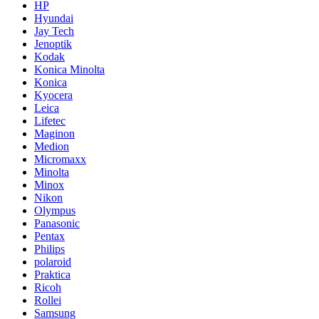
HP
Hyundai
Jay Tech
Jenoptik
Kodak
Konica Minolta
Konica
Kyocera
Leica
Lifetec
Maginon
Medion
Micromaxx
Minolta
Minox
Nikon
Olympus
Panasonic
Pentax
Philips
polaroid
Praktica
Ricoh
Rollei
Samsung