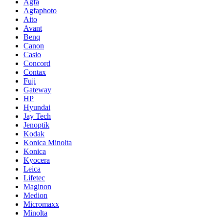
Agfa
Agfaphoto
Aito
Avant
Benq
Canon
Casio
Concord
Contax
Fuji
Gateway
HP
Hyundai
Jay Tech
Jenoptik
Kodak
Konica Minolta
Konica
Kyocera
Leica
Lifetec
Maginon
Medion
Micromaxx
Minolta