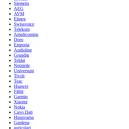
Siemens
AEG
AVM
Elmeg
Swissvoice
Telekom
Amplicomms
Doro
Emporia
Audioline
Grundig
Teldat
Netzteile
Universum
Tivoli
Teac
Huawei
Fitbit
Garmin
Xiaomi
Nokia
Cavo Dati
Husqvarna
Gardena
auricolari