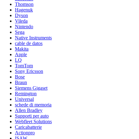
Thomson
Hagenuk
Dyson
Vileda
Nintendo
Sega
Native Instruments
cable de datos
Makita
Apple
LQ
TomTom
Sony Ericsson
Bose
Braun
Siemens Gigaset
Remington
Universal
schede di memoria
Allen Bradley
Supporti per auto
Webfleet Solutions
Caricabatterie
Actionpro
ISAW