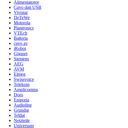
Alimentatoree
Cavo dati USB
Vivistar
DeTeWe
Motorola
Plantronics
VTEch
Batteria
cavo av
iRobot
Gigaset
Siemens
AEG
AVM
Elmeg
Swissvoice
Telekom
Amplicomms
Doro
Emporia
Audioline
Grundig
Teldat
Netzteile
Universum