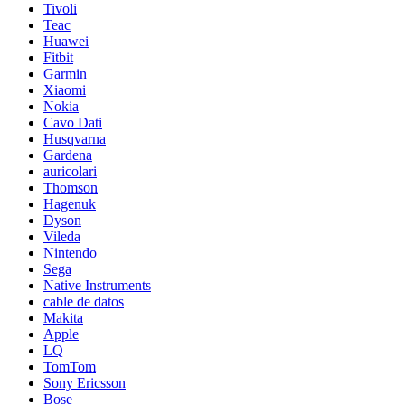
Tivoli
Teac
Huawei
Fitbit
Garmin
Xiaomi
Nokia
Cavo Dati
Husqvarna
Gardena
auricolari
Thomson
Hagenuk
Dyson
Vileda
Nintendo
Sega
Native Instruments
cable de datos
Makita
Apple
LQ
TomTom
Sony Ericsson
Bose