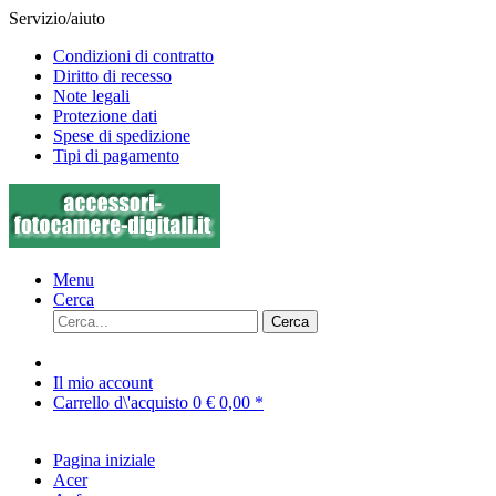
Servizio/aiuto
Condizioni di contratto
Diritto di recesso
Note legali
Protezione dati
Spese di spedizione
Tipi di pagamento
Menu
Cerca
Cerca
Il mio account
Carrello d\'acquisto
0
€ 0,00 *
Pagina iniziale
Acer