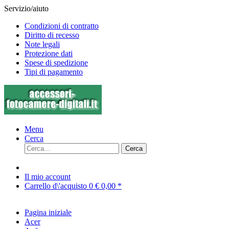
Servizio/aiuto
Condizioni di contratto
Diritto di recesso
Note legali
Protezione dati
Spese di spedizione
Tipi di pagamento
Menu
Cerca
Cerca
Il mio account
Carrello d\'acquisto
0
€ 0,00 *
Pagina iniziale
Acer