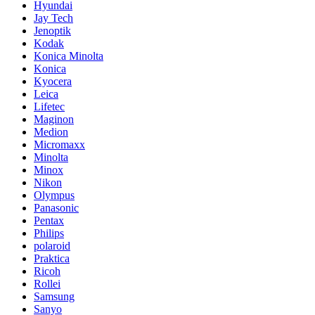
Hyundai
Jay Tech
Jenoptik
Kodak
Konica Minolta
Konica
Kyocera
Leica
Lifetec
Maginon
Medion
Micromaxx
Minolta
Minox
Nikon
Olympus
Panasonic
Pentax
Philips
polaroid
Praktica
Ricoh
Rollei
Samsung
Sanyo