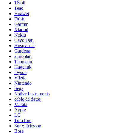
Tivoli
Teac
Huawei
Fitbit
Garmin
Xiaomi
Nokia
Cavo Dati
Husqvarna
Gardena
auricolari
Thomson
Hagenuk
Dyson
Vileda
Nintendo
Sega
Native Instruments
cable de datos
Makita
Apple
LQ
TomTom
Sony Ericsson
Bose