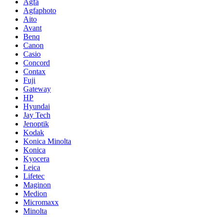
Agfa
Agfaphoto
Aito
Avant
Benq
Canon
Casio
Concord
Contax
Fuji
Gateway
HP
Hyundai
Jay Tech
Jenoptik
Kodak
Konica Minolta
Konica
Kyocera
Leica
Lifetec
Maginon
Medion
Micromaxx
Minolta