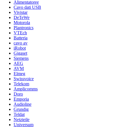
Alimentatoree
Cavo dati USB
Vivistar
DeTeWe
Motorola
Plantronics
VTEch
Batteria
cavo av
iRobot
Gigaset
Siemens
AEG
AVM
Elmeg
Swissvoice
Telekom
Amplicomms
Doro
Emporia
Audioline
Grundig
Teldat
Netzteile
Universum