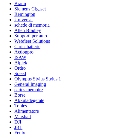
Braun
Siemens Gigaset
Remington
Universal
schede di memoria
Allen Bradley
Supporti per auto
Webfleet Solutions
Caricabatterie
Actionpro
ISAW
Aiptek
Ordro
Speed
Olympus Stylus Stylus 1
General Imaging
cartes mémoire
Borse
Akkuladegeräte
Tonies
Alimentatore
Marshall
DJI
JBL
Fenix