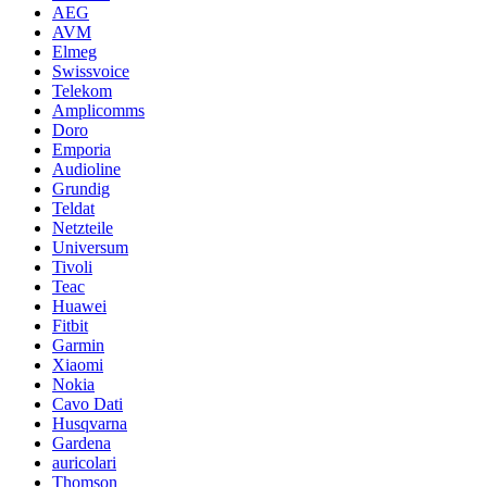
AEG
AVM
Elmeg
Swissvoice
Telekom
Amplicomms
Doro
Emporia
Audioline
Grundig
Teldat
Netzteile
Universum
Tivoli
Teac
Huawei
Fitbit
Garmin
Xiaomi
Nokia
Cavo Dati
Husqvarna
Gardena
auricolari
Thomson