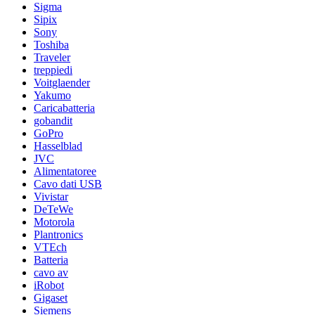
Sigma
Sipix
Sony
Toshiba
Traveler
treppiedi
Voitglaender
Yakumo
Caricabatteria
gobandit
GoPro
Hasselblad
JVC
Alimentatoree
Cavo dati USB
Vivistar
DeTeWe
Motorola
Plantronics
VTEch
Batteria
cavo av
iRobot
Gigaset
Siemens