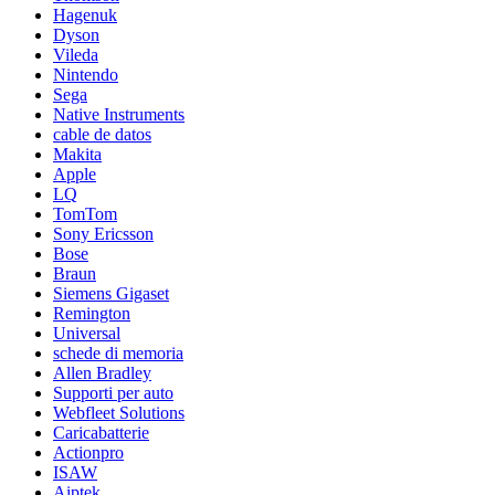
Hagenuk
Dyson
Vileda
Nintendo
Sega
Native Instruments
cable de datos
Makita
Apple
LQ
TomTom
Sony Ericsson
Bose
Braun
Siemens Gigaset
Remington
Universal
schede di memoria
Allen Bradley
Supporti per auto
Webfleet Solutions
Caricabatterie
Actionpro
ISAW
Aiptek