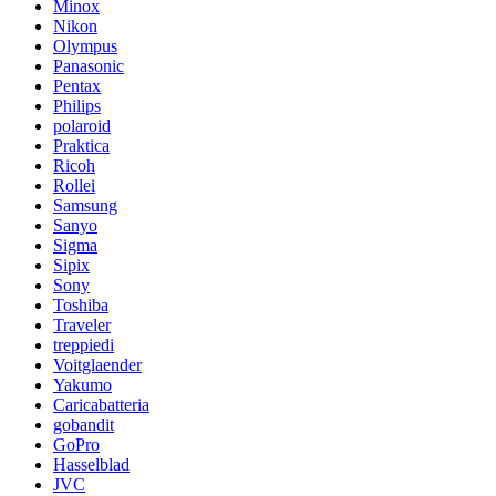
Minox
Nikon
Olympus
Panasonic
Pentax
Philips
polaroid
Praktica
Ricoh
Rollei
Samsung
Sanyo
Sigma
Sipix
Sony
Toshiba
Traveler
treppiedi
Voitglaender
Yakumo
Caricabatteria
gobandit
GoPro
Hasselblad
JVC