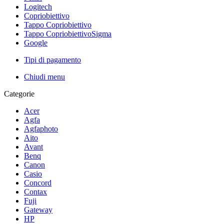
Logitech
Copriobiettivo
Tappo Copriobiettivo
Tappo CopriobiettivoSigma
Google
Tipi di pagamento
Chiudi menu
Categorie
Acer
Agfa
Agfaphoto
Aito
Avant
Benq
Canon
Casio
Concord
Contax
Fuji
Gateway
HP