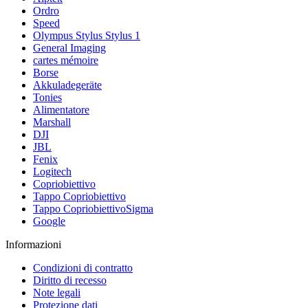
Ordro
Speed
Olympus Stylus Stylus 1
General Imaging
cartes mémoire
Borse
Akkuladegeräte
Tonies
Alimentatore
Marshall
DJI
JBL
Fenix
Logitech
Copriobiettivo
Tappo Copriobiettivo
Tappo CopriobiettivoSigma
Google
Informazioni
Condizioni di contratto
Diritto di recesso
Note legali
Protezione dati