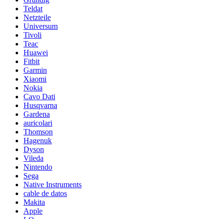
Teldat
Netzteile
Universum
Tivoli
Teac
Huawei
Fitbit
Garmin
Xiaomi
Nokia
Cavo Dati
Husqvarna
Gardena
auricolari
Thomson
Hagenuk
Dyson
Vileda
Nintendo
Sega
Native Instruments
cable de datos
Makita
Apple