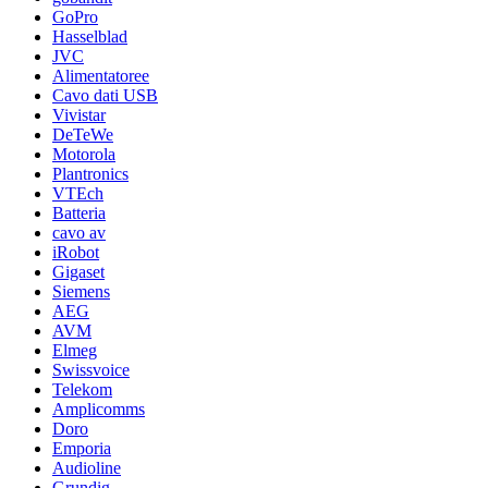
GoPro
Hasselblad
JVC
Alimentatoree
Cavo dati USB
Vivistar
DeTeWe
Motorola
Plantronics
VTEch
Batteria
cavo av
iRobot
Gigaset
Siemens
AEG
AVM
Elmeg
Swissvoice
Telekom
Amplicomms
Doro
Emporia
Audioline
Grundig