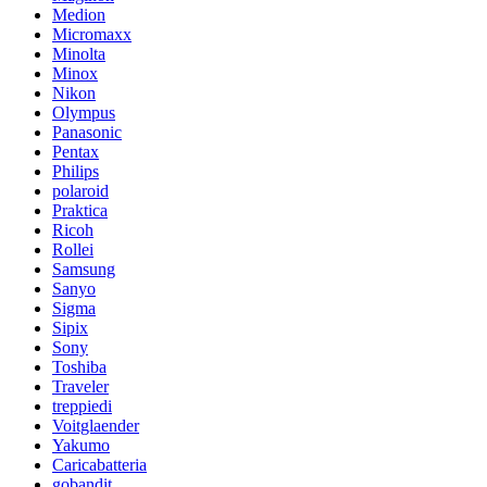
Medion
Micromaxx
Minolta
Minox
Nikon
Olympus
Panasonic
Pentax
Philips
polaroid
Praktica
Ricoh
Rollei
Samsung
Sanyo
Sigma
Sipix
Sony
Toshiba
Traveler
treppiedi
Voitglaender
Yakumo
Caricabatteria
gobandit