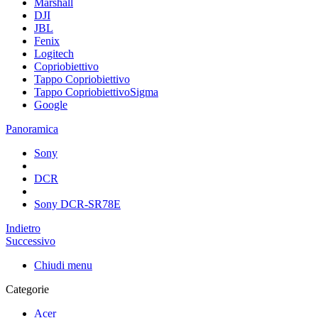
Marshall
DJI
JBL
Fenix
Logitech
Copriobiettivo
Tappo Copriobiettivo
Tappo CopriobiettivoSigma
Google
Panoramica
Sony
DCR
Sony DCR-SR78E
Indietro
Successivo
Chiudi menu
Categorie
Acer