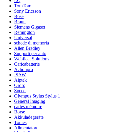
LQ
TomTom
Sony Ericsson
Bose
Braun
Siemens Gigaset
Remington
Universal
schede di memoria
Allen Bradley
Supporti per auto
Webfleet Solutions
Caricabatterie
Actionpro
ISAW
Aiptek
Ordro
Speed
Olympus Stylus Stylus 1
General Imaging
cartes mémoire
Borse
Akkuladegeräte
Tonies
Alimentatore