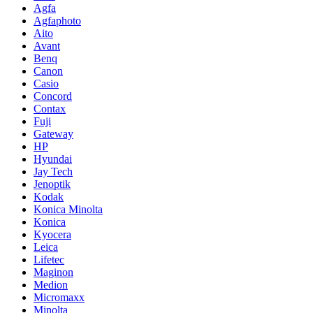
Agfa
Agfaphoto
Aito
Avant
Benq
Canon
Casio
Concord
Contax
Fuji
Gateway
HP
Hyundai
Jay Tech
Jenoptik
Kodak
Konica Minolta
Konica
Kyocera
Leica
Lifetec
Maginon
Medion
Micromaxx
Minolta