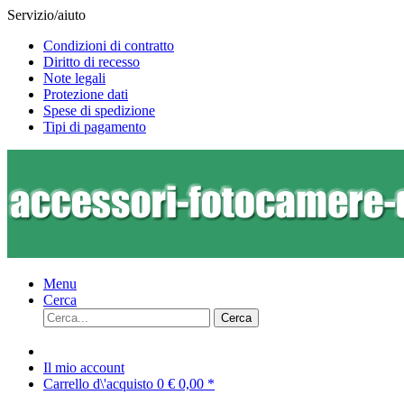
Servizio/aiuto
Condizioni di contratto
Diritto di recesso
Note legali
Protezione dati
Spese di spedizione
Tipi di pagamento
Menu
Cerca
Cerca
Il mio account
Carrello d\'acquisto
0
€ 0,00 *