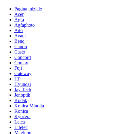
Pagina iniziale
Acer
Agfa
Agfaphoto
Aito
Avant
Benq
Canon
Casio
Concord
Contax
Fuji
Gateway
HP
Hyundai
Jay Tech
Jenoptik
Kodak
Konica Minolta
Konica
Kyocera
Leica
Lifetec
Maginon