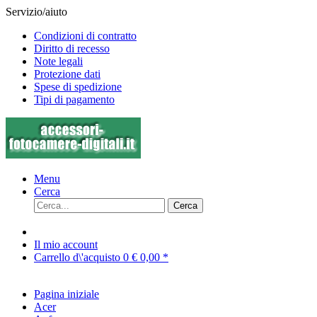
Servizio/aiuto
Condizioni di contratto
Diritto di recesso
Note legali
Protezione dati
Spese di spedizione
Tipi di pagamento
Menu
Cerca
Cerca
Il mio account
Carrello d\'acquisto
0
€ 0,00 *
Pagina iniziale
Acer