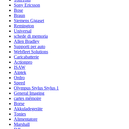
Sony Ericsson
Bose
Braun
Siemens Gigaset
Remington
Universal
schede di memoria
Allen Bradley
Supporti per auto
Webfleet Solutions
Caricabatterie
Actionpro
ISAW
Aiptek
Ordro
Speed
Olympus Stylus Stylus 1
General Imaging
cartes mémoire
Borse
Akkuladegeräte
Tonies
Alimentatore
Marshall