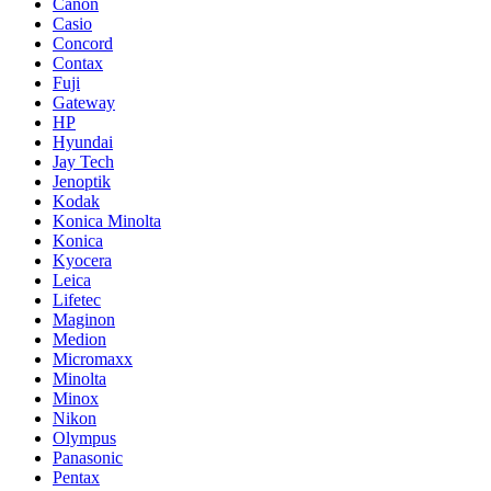
Canon
Casio
Concord
Contax
Fuji
Gateway
HP
Hyundai
Jay Tech
Jenoptik
Kodak
Konica Minolta
Konica
Kyocera
Leica
Lifetec
Maginon
Medion
Micromaxx
Minolta
Minox
Nikon
Olympus
Panasonic
Pentax