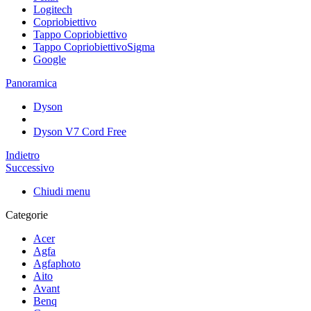
Logitech
Copriobiettivo
Tappo Copriobiettivo
Tappo CopriobiettivoSigma
Google
Panoramica
Dyson
Dyson V7 Cord Free
Indietro
Successivo
Chiudi menu
Categorie
Acer
Agfa
Agfaphoto
Aito
Avant
Benq