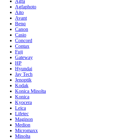
Agfa
Agfaphoto
Aito
Avant
Benq
Canon
Casio
Concord
Contax
Fuji
Gateway
HP
Hyundai
Jay Tech
Jenoptik
Kodak
Konica Minolta
Konica
Kyocera
Leica
Lifetec
Maginon
Medion
Micromaxx
Minolta