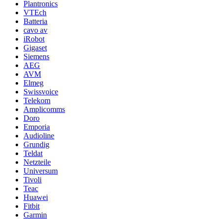
Plantronics
VTEch
Batteria
cavo av
iRobot
Gigaset
Siemens
AEG
AVM
Elmeg
Swissvoice
Telekom
Amplicomms
Doro
Emporia
Audioline
Grundig
Teldat
Netzteile
Universum
Tivoli
Teac
Huawei
Fitbit
Garmin