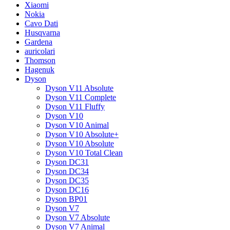
Xiaomi
Nokia
Cavo Dati
Husqvarna
Gardena
auricolari
Thomson
Hagenuk
Dyson
Dyson V11 Absolute
Dyson V11 Complete
Dyson V11 Fluffy
Dyson V10
Dyson V10 Animal
Dyson V10 Absolute+
Dyson V10 Absolute
Dyson V10 Total Clean
Dyson DC31
Dyson DC34
Dyson DC35
Dyson DC16
Dyson BP01
Dyson V7
Dyson V7 Absolute
Dyson V7 Animal