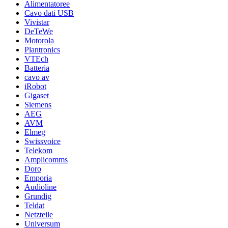
Alimentatoree
Cavo dati USB
Vivistar
DeTeWe
Motorola
Plantronics
VTEch
Batteria
cavo av
iRobot
Gigaset
Siemens
AEG
AVM
Elmeg
Swissvoice
Telekom
Amplicomms
Doro
Emporia
Audioline
Grundig
Teldat
Netzteile
Universum