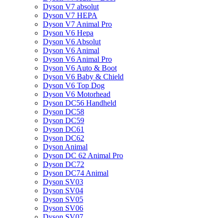
Dyson V7 absolut
Dyson V7 HEPA
Dyson V7 Animal Pro
Dyson V6 Hepa
Dyson V6 Absolut
Dyson V6 Animal
Dyson V6 Animal Pro
Dyson V6 Auto & Boot
Dyson V6 Baby & Chield
Dyson V6 Top Dog
Dyson V6 Motorhead
Dyson DC56 Handheld
Dyson DC58
Dyson DC59
Dyson DC61
Dyson DC62
Dyson Animal
Dyson DC 62 Animal Pro
Dyson DC72
Dyson DC74 Animal
Dyson SV03
Dyson SV04
Dyson SV05
Dyson SV06
Dyson SV07