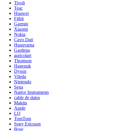
Tivoli
Teac
Huawei
Fitbit
Garmin
Xiaomi
Nokia
Cavo Dati
Husqvarna
Gardena
auricolari
Thomson
Hagenuk
Dyson
Vileda
Nintendo
Sega
Native Instruments
cable de datos
Makita
Apple
LQ
TomTom
Sony Ericsson
Bose