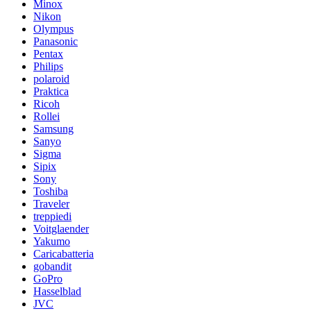
Minox
Nikon
Olympus
Panasonic
Pentax
Philips
polaroid
Praktica
Ricoh
Rollei
Samsung
Sanyo
Sigma
Sipix
Sony
Toshiba
Traveler
treppiedi
Voitglaender
Yakumo
Caricabatteria
gobandit
GoPro
Hasselblad
JVC