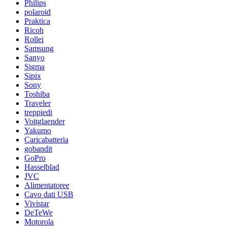
Philips
polaroid
Praktica
Ricoh
Rollei
Samsung
Sanyo
Sigma
Sipix
Sony
Toshiba
Traveler
treppiedi
Voitglaender
Yakumo
Caricabatteria
gobandit
GoPro
Hasselblad
JVC
Alimentatoree
Cavo dati USB
Vivistar
DeTeWe
Motorola