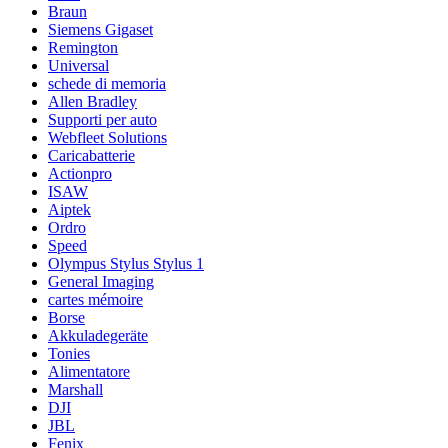
Braun
Siemens Gigaset
Remington
Universal
schede di memoria
Allen Bradley
Supporti per auto
Webfleet Solutions
Caricabatterie
Actionpro
ISAW
Aiptek
Ordro
Speed
Olympus Stylus Stylus 1
General Imaging
cartes mémoire
Borse
Akkuladegeräte
Tonies
Alimentatore
Marshall
DJI
JBL
Fenix