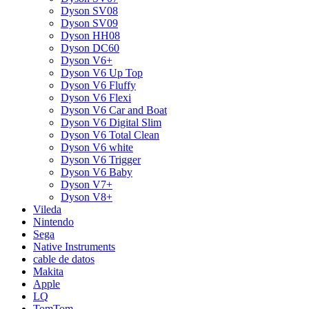
Dyson SV08
Dyson SV09
Dyson HH08
Dyson DC60
Dyson V6+
Dyson V6 Up Top
Dyson V6 Fluffy
Dyson V6 Flexi
Dyson V6 Car and Boat
Dyson V6 Digital Slim
Dyson V6 Total Clean
Dyson V6 white
Dyson V6 Trigger
Dyson V6 Baby
Dyson V7+
Dyson V8+
Vileda
Nintendo
Sega
Native Instruments
cable de datos
Makita
Apple
LQ
TomTom