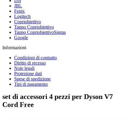
DJI
JBL
Fenix
Logitech
Copriobiettivo
Tappo Copriobiettivo
Tappo CopriobiettivoSigma
Google
Informazioni
Condizioni di contratto
Diritto di recesso
Note legali
Protezione dati
Spese di spedizione
Tipi di pagamento
set di accessori 4 pezzi per Dyson V7
Cord Free